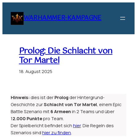
Zum
Inhalt
WARHAMMER-KAMPAGNE
springen
Prolog: Die Schlacht von
Tor Martel
18. August 2025
Hinweis:
dies ist der
Prolog
der Hintergrund-
Geschichte zur
Schlacht von Tor Martel
, einem Epic
Battle Szenario mit
6 Armeen
in 2 Teams und über
1
2.000 Punkte
pro Team.
Der Spielbericht befindet sich
hier
. Die Regeln des
Szenarios sind
hier zu finden
.