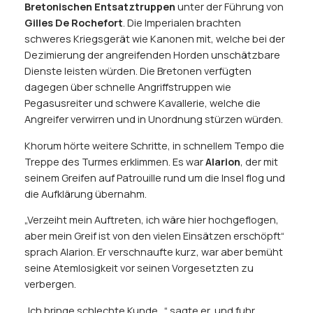
Bretonischen Entsatztruppen
unter der Führung von
Gilles De Rochefort
. Die Imperialen brachten
schweres Kriegsgerät wie Kanonen mit, welche bei der
Dezimierung der angreifenden Horden unschätzbare
Dienste leisten würden. Die Bretonen verfügten
dagegen über schnelle Angriffstruppen wie
Pegasusreiter und schwere Kavallerie, welche die
Angreifer verwirren und in Unordnung stürzen würden.
Khorum hörte weitere Schritte, in schnellem Tempo die
Treppe des Turmes erklimmen. Es war
Alarion
, der mit
seinem Greifen auf Patrouille rund um die Insel flog und
die Aufklärung übernahm.
„Verzeiht mein Auftreten, ich wäre hier hochgeflogen,
aber mein Greif ist von den vielen Einsätzen erschöpft“
sprach Alarion. Er verschnaufte kurz, war aber bemüht
seine Atemlosigkeit vor seinen Vorgesetzten zu
verbergen.
„Ich bringe schlechte Kunde…“ sagte er, und fuhr