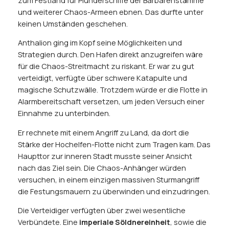
zum Festland für Plünderschiffe der Barbarenstämme
und weiterer Chaos-Armeen ebnen. Das durfte unter
keinen Umständen geschehen.
Anthalion ging im Kopf seine Möglichkeiten und
Strategien durch. Den Hafen direkt anzugreifen wäre
für die Chaos-Streitmacht zu riskant. Er war zu gut
verteidigt, verfügte über schwere Katapulte und
magische Schutzwälle. Trotzdem würde er die Flotte in
Alarmbereitschaft versetzen, um jeden Versuch einer
Einnahme zu unterbinden.
Er rechnete mit einem Angriff zu Land, da dort die
Stärke der Hochelfen-Flotte nicht zum Tragen kam. Das
Haupttor zur inneren Stadt musste seiner Ansicht
nach das Ziel sein. Die Chaos-Anhänger würden
versuchen, in einem einzigen massiven Sturmangriff
die Festungsmauern zu überwinden und einzudringen.
Die Verteidiger verfügten über zwei wesentliche
Verbündete. Eine
imperiale Söldnereinheit
, sowie die