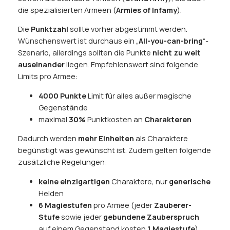
die spezialisierten Armeen (
Armies of Infamy
).
Die
Punktzahl
sollte vorher abgestimmt werden.
Wünschenswert ist durchaus ein „
All-you-can-bring
“-
Szenario, allerdings sollten die Punkte
nicht zu weit
auseinander
liegen. Empfehlenswert sind folgende
Limits pro Armee:
4000 Punkte
Limit für alles außer magische
Gegenstände
maximal
30%
Punktkosten an
Charakteren
Dadurch werden
mehr Einheiten
als Charaktere
begünstigt was gewünscht ist. Zudem gelten folgende
zusätzliche Regelungen:
keine einzigartigen
Charaktere, nur
generische
Helden
6 Magiestufen
pro Armee (jeder
Zauberer-
Stufe
sowie jeder
gebundene Zauberspruch
auf einem Gegenstand kosten
1 Magiestufe
)