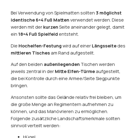
Bei Verwendung von Spielmatten sollten
3 möglichst
identische 6×4 Fuß Matten
verwendet werden. Diese
werden mit der
kurzen
Seite aneinander gelegt, damit
ein
18×4 Fuß Spielfeld
entsteht.
Die
Hochelfen-Festung
wird auf einer
Längsseite
des
mittleren Tisches
am Rand aufgestellt.
Auf den beiden
außenliegenden
Tischen werden
jeweils zentral in der
Mitte Elfen-Türme
aufgestellt,
die bei Kontrolle durch eine Armee/Seite Siegpunkte
bringen.
Ansonsten sollte das Gelände relativ frei bleiben, um
die große Menge an Regimentern aufnehmen zu
können, und das Manövrieren zu ermöglichen.
Folgende zusätzliche Landschaftsmerkmale sollten
sinnvoll verteilt werden:
Hügel