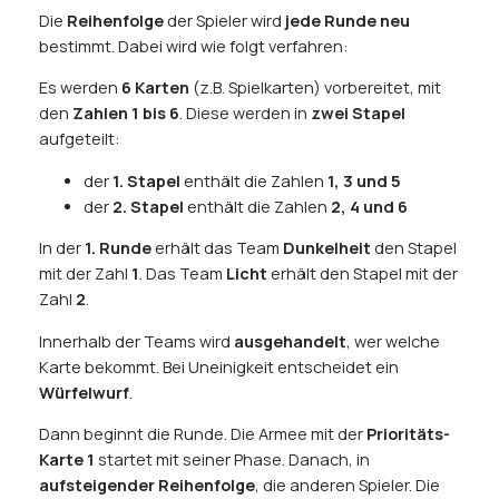
Die
Reihenfolge
der Spieler wird
jede Runde neu
bestimmt. Dabei wird wie folgt verfahren:
Es werden
6 Karten
(z.B. Spielkarten) vorbereitet, mit
den
Zahlen 1 bis 6
. Diese werden in
zwei Stapel
aufgeteilt:
der
1. Stapel
enthält die Zahlen
1, 3 und 5
der
2. Stapel
enthält die Zahlen
2, 4 und 6
In der
1. Runde
erhält das Team
Dunkelheit
den Stapel
mit der Zahl
1
. Das Team
Licht
erhält den Stapel mit der
Zahl
2
.
Innerhalb der Teams wird
ausgehandelt
, wer welche
Karte bekommt. Bei Uneinigkeit entscheidet ein
Würfelwurf
.
Dann beginnt die Runde. Die Armee mit der
Prioritäts-
Karte 1
startet mit seiner Phase. Danach, in
aufsteigender Reihenfolge
, die anderen Spieler. Die