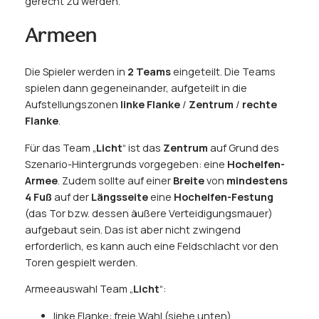
gerecht zu werden.
Armeen
Die Spieler werden in
2 Teams
eingeteilt. Die Teams
spielen dann gegeneinander, aufgeteilt in die
Aufstellungszonen
linke Flanke
/
Zentrum
/
rechte
Flanke
.
Für das Team „
Licht
“ ist das
Zentrum
auf Grund des
Szenario-Hintergrunds vorgegeben: eine
Hochelfen-
Armee
. Zudem sollte auf einer
Breite
von
mindestens
4 Fuß
auf der
Längsseite
eine
Hochelfen-Festung
(das Tor bzw. dessen äußere Verteidigungsmauer)
aufgebaut sein. Das ist aber nicht zwingend
erforderlich, es kann auch eine Feldschlacht vor den
Toren gespielt werden.
Armeeauswahl Team „
Licht
“:
linke Flanke: freie Wahl (siehe unten)