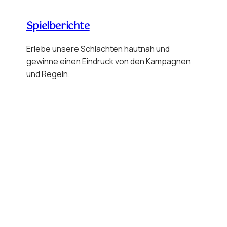
Spielberichte
Erlebe unsere Schlachten hautnah und
gewinne einen Eindruck von den Kampagnen
und Regeln.
Blog
Neuheiten, Infos und Updates rund um unsere
Kampagnen sowie Warhammer – The Old
World.