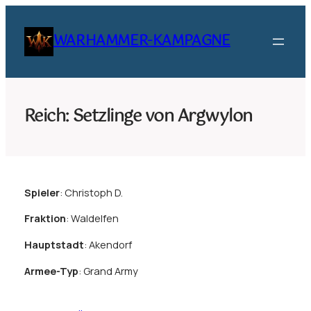
Zum
Inhalt
WARHAMMER-KAMPAGNE
springen
Reich: Setzlinge von Argwylon
Spieler
: Christoph D.
Fraktion
: Waldelfen
Hauptstadt
: Akendorf
Armee-Typ
: Grand Army