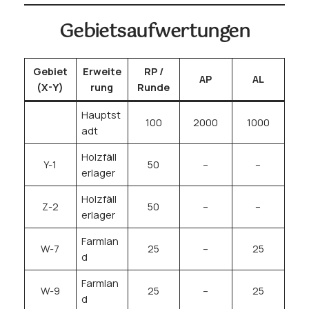
Gebietsaufwertungen
Gebiet
Erweite
RP /
AP
AL
(X-Y)
rung
Runde
Hauptst
100
2000
1000
adt
Holzfäll
Y-1
50
–
–
erlager
Holzfäll
Z-2
50
–
–
erlager
Farmlan
W-7
25
–
25
d
Farmlan
W-9
25
–
25
d