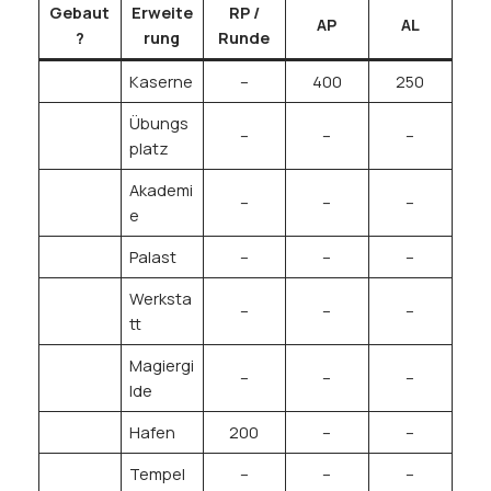
Gebaut
Erweite
RP /
AP
AL
?
rung
Runde
Kaserne
–
400
250
Übungs
–
–
–
platz
Akademi
–
–
–
e
Palast
–
–
–
Werksta
–
–
–
tt
Magiergi
–
–
–
lde
Hafen
200
–
–
Tempel
–
–
–