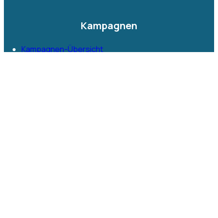
Kampagnen
Kampagnen-Übersicht
Das Erbe von Nagash
Regelwerke
Mighty Realms Kampagnen
Mini-Kampagne
Impressum
|
Datenschutz
|
Kontakt
(c) 2025 Warhammer-Kampagne. Alle Rechte
vorbehalten.