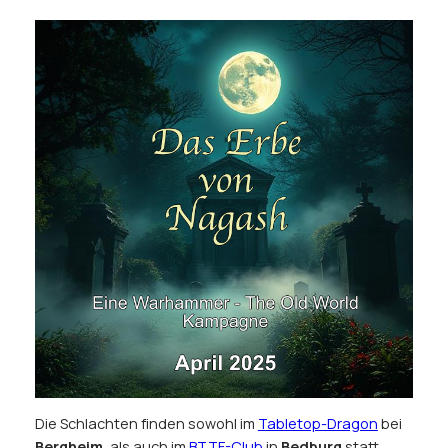
Die Schlachten finden sowohl im
Tabletop-Dragon
bei
Bergheim
, als auch im
BTTF-Club
in
Bedburg
statt.