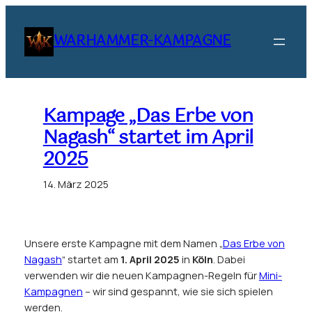
Zum
Inhalt
WARHAMMER-KAMPAGNE
springen
Kampage „Das Erbe von
Nagash“ startet im April
2025
14. März 2025
Unsere erste Kampagne mit dem Namen „
Das Erbe von
Nagash
“ startet am
1. April 2025
in
Köln
. Dabei
verwenden wir die neuen Kampagnen-Regeln für
Mini-
Kampagnen
– wir sind gespannt, wie sie sich spielen
werden.